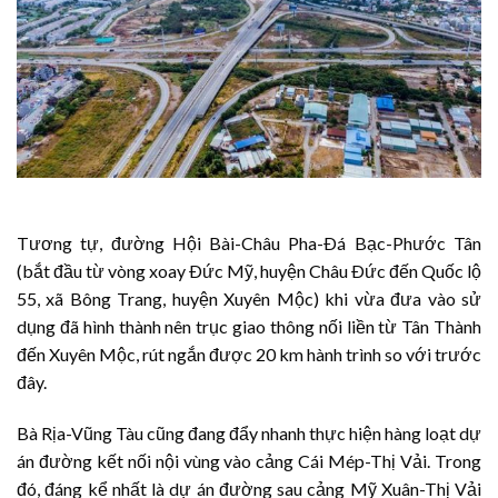
Tương tự, đường Hội Bài-Châu Pha-Ðá Bạc-Phước Tân
(bắt đầu từ vòng xoay Ðức Mỹ, huyện Châu Ðức đến Quốc lộ
55, xã Bông Trang, huyện Xuyên Mộc) khi vừa đưa vào sử
dụng đã hình thành nên trục giao thông nối liền từ Tân Thành
đến Xuyên Mộc, rút ngắn được 20 km hành trình so với trước
đây.
Bà Rịa-Vũng Tàu cũng đang đẩy nhanh thực hiện hàng loạt dự
án đường kết nối nội vùng vào cảng Cái Mép-Thị Vải. Trong
đó, đáng kể nhất là dự án đường sau cảng Mỹ Xuân-Thị Vải