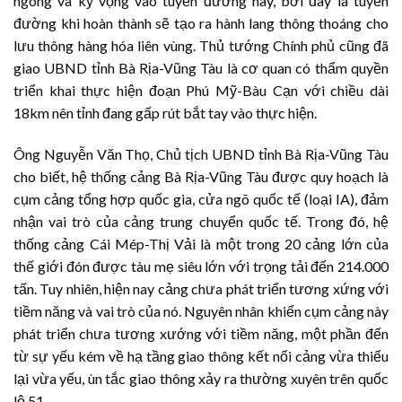
ngóng và kỳ vọng vào tuyến đường này, bởi đây là tuyến
đường khi hoàn thành sẽ tạo ra hành lang thông thoáng cho
lưu thông hàng hóa liên vùng. Thủ tướng Chính phủ cũng đã
giao UBND tỉnh Bà Rịa-Vũng Tàu là cơ quan có thẩm quyền
triển khai thực hiện đoạn Phú Mỹ-Bàu Cạn với chiều dài
18km nên tỉnh đang gấp rút bắt tay vào thực hiện.
Ông Nguyễn Văn Thọ, Chủ tịch UBND tỉnh Bà Rịa-Vũng Tàu
cho biết, hệ thống cảng Bà Rịa-Vũng Tàu được quy hoạch là
cụm cảng tổng hợp quốc gia, cửa ngõ quốc tế (loại IA), đảm
nhận vai trò của cảng trung chuyển quốc tế. Trong đó, hệ
thống cảng Cái Mép-Thị Vải là một trong 20 cảng lớn của
thế giới đón được tàu mẹ siêu lớn với trọng tải đến 214.000
tấn. Tuy nhiên, hiện nay cảng chưa phát triển tương xứng với
tiềm năng và vai trò của nó. Nguyên nhân khiến cụm cảng này
phát triển chưa tương xướng với tiềm năng, một phần đến
từ sự yếu kém về hạ tầng giao thông kết nối cảng vừa thiếu
lại vừa yếu, ùn tắc giao thông xảy ra thường xuyên trên quốc
lộ 51.