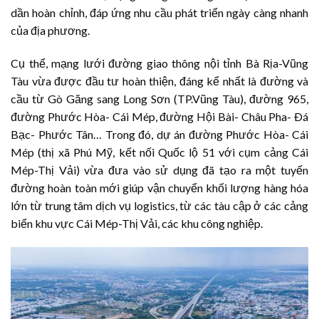
dần hoàn chỉnh, đáp ứng nhu cầu phát triển ngày càng nhanh
của địa phương.
Cụ thể, mạng lưới đường giao thông nội tỉnh Bà Rịa-Vũng
Tàu vừa được đầu tư hoàn thiện, đáng kể nhất là đường và
cầu từ Gò Găng sang Long Sơn (TP.Vũng Tàu), đường 965,
đường Phước Hòa- Cái Mép, đường Hội Bài- Châu Pha- Ðá
Bạc- Phước Tân… Trong đó, dự án đường Phước Hòa- Cái
Mép (thị xã Phú Mỹ, kết nối Quốc lộ 51 với cụm cảng Cái
Mép-Thị Vải) vừa đưa vào sử dụng đã tạo ra một tuyến
đường hoàn toàn mới giúp vận chuyển khối lượng hàng hóa
lớn từ trung tâm dịch vụ logistics, từ các tàu cập ở các cảng
biển khu vực Cái Mép-Thị Vải, các khu công nghiệp.