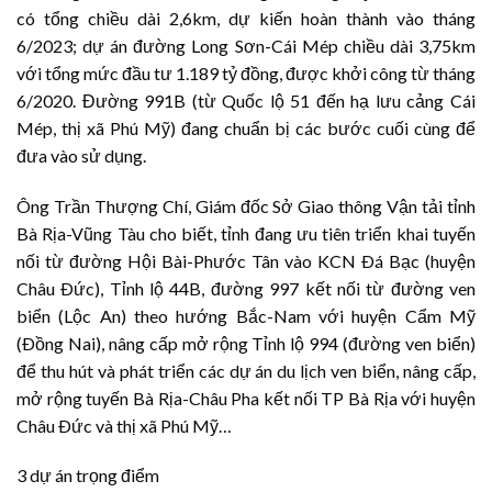
có tổng chiều dài 2,6km, dự kiến hoàn thành vào tháng
6/2023; dự án đường Long Sơn-Cái Mép chiều dài 3,75km
với tổng mức đầu tư 1.189 tỷ đồng, được khởi công từ tháng
6/2020. Đường 991B (từ Quốc lộ 51 đến hạ lưu cảng Cái
Mép, thị xã Phú Mỹ) đang chuẩn bị các bước cuối cùng để
đưa vào sử dụng.
Ông Trần Thượng Chí, Giám đốc Sở Giao thông Vận tải tỉnh
Bà Rịa-Vũng Tàu cho biết, tỉnh đang ưu tiên triển khai tuyến
nối từ đường Hội Bài-Phước Tân vào KCN Ðá Bạc (huyện
Châu Ðức), Tỉnh lộ 44B, đường 997 kết nối từ đường ven
biển (Lộc An) theo hướng Bắc-Nam với huyện Cẩm Mỹ
(Ðồng Nai), nâng cấp mở rộng Tỉnh lộ 994 (đường ven biển)
để thu hút và phát triển các dự án du lịch ven biển, nâng cấp,
mở rộng tuyến Bà Rịa-Châu Pha kết nối TP Bà Rịa với huyện
Châu Ðức và thị xã Phú Mỹ…
3 dự án trọng điểm