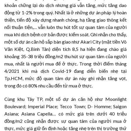
khoản chững lại do dịch nhưng giá vẫn tăng, mức tăng dao
động từ 1-2% trong quý. Nhất là ở những dự án pháp lý hoàn
thiện, tiến độ xây dựng nhanh chóng, hạ tầng giao thông kết
nối thuận tiện,… vẫn luôn thu hút tốt sự quan tâm của người
mua khi dịch bệnh cơ bản được kiểm soát. Ghi nhận cho thấy,
một số dự án căn hộ sắp bàn giao như Akari City (mặt tiền Võ
Văn Kiệt, Q.Bình Tân) diện tích 8,5 ha hiện đang chào giá
khoảng 35-38 triệu đồng/m2 thu hút sự quan tâm của người
mua, nhất là người mua để ở thực. Trong thời điểm tháng
4/2021 khi mà dịch Covid-19 đang diễn biến nhẹ tại
Tp.HCM, mức độ quan tâm dự án này ghi nhận tăng vọt,
trong đó có 80% nhu cầu đến từ mua ở thực.
Cùng khu Tây TP, một số dự án căn hộ như Moonlight
Boulevard; Imperial Place; Tecco Town; D- Homme; Saigon
Asiana; Asiana Capella… có mức giá trên dưới 40 triệu
đồng/m2 cũng nhận được sự quan tâm của người mua ở
thực, mức giá giữ ổn định hoặc tăng nhẹ trên thị trường thứ