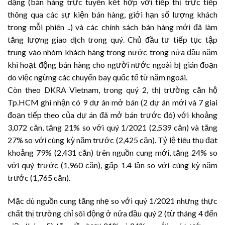
dạng (bán hàng trực tuyến kết hợp với tiếp thị trực tiếp
thông qua các sự kiện bán hàng, giới hạn số lượng khách
trong mỗi phiên ..) và các chính sách bán hàng mới đã làm
tăng lượng giao dịch trong quý. Chủ đầu tư tiếp tục tập
trung vào nhóm khách hàng trong nước trong nửa đầu năm
khi hoạt động bán hàng cho người nước ngoài bị gián đoạn
do việc ngừng các chuyến bay quốc tế từ năm ngoái.
Còn theo DKRA Vietnam, trong quý 2, thị trường căn hộ
Tp.HCM ghi nhận có 9 dự án mở bán (2 dự án mới và 7 giai
đoạn tiếp theo của dự án đã mở bán trước đó) với khoảng
3,072 căn, tăng 21% so với quý 1/2021 (2,539 căn) và tăng
27% so với cùng kỳ năm trước (2,425 căn). Tỷ lệ tiêu thụ đạt
khoảng 79% (2,431 căn) trên nguồn cung mới, tăng 24% so
với quý trước (1,960 căn), gấp 1.4 lần so với cùng kỳ năm
trước (1,765 căn).
Mặc dù nguồn cung tăng nhẹ so với quý 1/2021 nhưng thực
chất thị trường chỉ sôi động ở nửa đầu quý 2 (từ tháng 4 đến