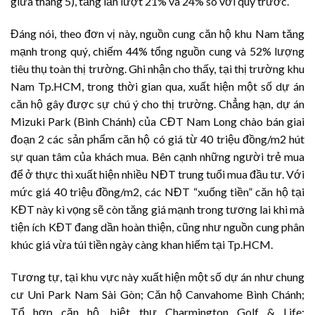
giữa tháng 5), tăng lần lượt 21% và 24% so với quý trước.
Đáng nói, theo đơn vị này, nguồn cung căn hộ khu Nam tăng
mạnh trong quý, chiếm 44% tổng nguồn cung và 52% lượng
tiêu thụ toàn thị trường. Ghi nhận cho thấy, tại thị trường khu
Nam Tp.HCM, trong thời gian qua, xuất hiện một số dự án
căn hộ gây được sự chú ý cho thị trường. Chẳng hạn, dự án
Mizuki Park (Bình Chánh) của CĐT Nam Long chào bán giai
đoạn 2 các sản phẩm căn hộ có giá từ 40 triệu đồng/m2 hút
sự quan tâm của khách mua. Bên cạnh những người trẻ mua
để ở thực thì xuất hiện nhiều NĐT trung tuổi mua đầu tư. Với
mức giá 40 triệu đồng/m2, các NĐT “xuống tiền” căn hộ tại
KĐT này kì vọng sẽ còn tăng giá mạnh trong tương lai khi mà
tiện ích KĐT đang dần hoàn thiện, cũng như nguồn cung phân
khúc giá vừa túi tiền ngày càng khan hiếm tại Tp.HCM.
Tương tự, tại khu vực này xuất hiện một số dự án như chung
cư Uni Park Nam Sài Gòn; Căn hộ Canvahome Bình Chánh;
Tổ hợp căn hộ, biệt thự Charmington Golf & Life;