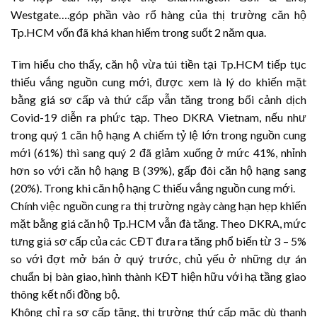
Westgate….góp phần vào rổ hàng của thị trường căn hộ
Tp.HCM vốn đã khá khan hiếm trong suốt 2 năm qua.
Tìm hiểu cho thấy, căn hộ vừa túi tiền tại Tp.HCM tiếp tục
thiếu vắng nguồn cung mới, được xem là lý do khiến mặt
bằng giá sơ cấp và thứ cấp vẫn tăng trong bối cảnh dịch
Covid-19 diễn ra phức tạp. Theo DKRA Vietnam, nếu như
trong quý 1 căn hộ hạng A chiếm tỷ lệ lớn trong nguồn cung
mới (61%) thì sang quý 2 đã giảm xuống ở mức 41%, nhỉnh
hơn so với căn hộ hạng B (39%), gấp đôi căn hộ hạng sang
(20%). Trong khi căn hộ hạng C thiếu vắng nguồn cung mới.
Chính việc nguồn cung ra thị trường ngày càng hạn hẹp khiến
mặt bằng giá căn hộ Tp.HCM vẫn đà tăng. Theo DKRA, mức
tưng giá sơ cấp của các CĐT đưa ra tăng phổ biến từ 3 – 5%
so với đợt mở bán ở quý trước, chủ yếu ở những dự án
chuẩn bị bàn giao, hình thành KĐT hiện hữu với hạ tầng giao
thông kết nối đồng bộ.
Không chỉ ra sơ cấp tăng, thị trường thứ cấp mặc dù thanh